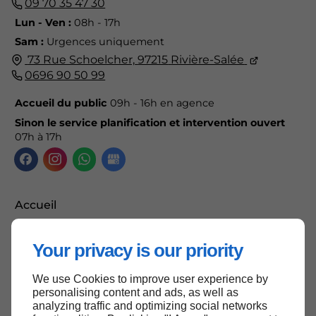
09 70 35 47 30
Lun - Ven :
08h - 17h
Sam :
Urgences uniquement
73 Rue Schoelcher,
97215
Rivière-Salée
0696 90 50 99
Accueil du public
09h - 16h en agence
Sinon le service planification et intervention ouvert
07h à 17h
Accueil
Contactez-nous
Your privacy is our priority
Mentions légales
Plan du site
We use Cookies to improve user experience by
personalising content and ads, as well as
analyzing traffic and optimizing social networks