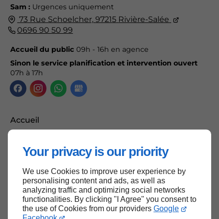
Sam :
Urgences uniquement
73 Rue Schoelcher,
97215
Rivière-Salée
0696 90 50 99
Accueil du public
09h - 16h en agence
Sinon le service planification et intervention ouvert
07h à 17h
Accueil
Contactez-nous
Your privacy is our priority
Mentions légales
Plan du site
We use Cookies to improve user experience by
personalising content and ads, as well as
analyzing traffic and optimizing social networks
functionalities. By clicking "I Agree" you consent to
the use of Cookies from our providers
Google
Haut de page
Facebook
.