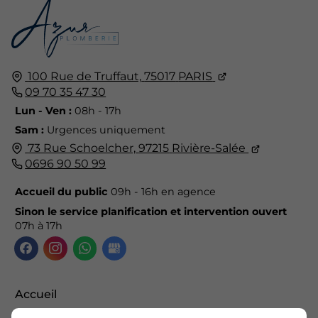
100 Rue de Truffaut,
75017
PARIS
09 70 35 47 30
Lun - Ven :
08h - 17h
Sam :
Urgences uniquement
73 Rue Schoelcher,
97215
Rivière-Salée
0696 90 50 99
Accueil du public
09h - 16h en agence
Sinon le service planification et intervention ouvert
07h à 17h
Accueil
Contactez-nous